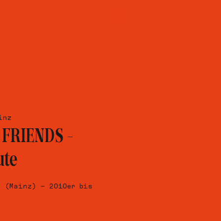
inz
FRIENDS –
ute
N (Mainz) – 2010er bis