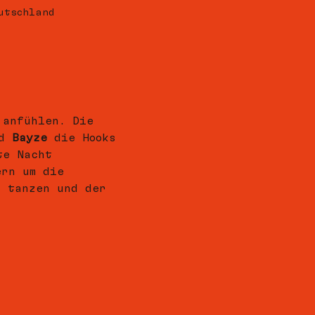
utschland
 anfühlen. Die 
d 
Bayze
 die Hooks 
te Nacht 
ern um die 
, tanzen und der 