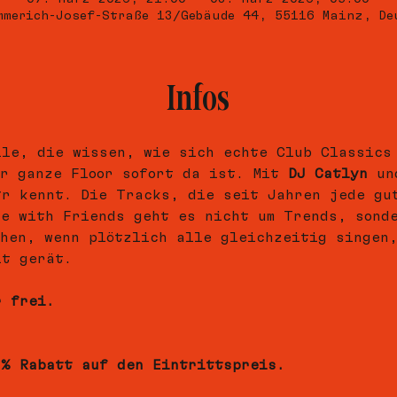
mmerich-Josef-Straße 13/Gebäude 44, 55116 Mainz, De
Infos
lle, die wissen, wie sich echte Club Classics
r ganze Floor sofort da ist. Mit 
DJ Catlyn
 un
*r kennt. Die Tracks, die seit Jahren jede gu
ce with Friends geht es nicht um Trends, sond
ehen, wenn plötzlich alle gleichzeitig singen
it gerät.
r frei.
 % Rabatt auf den Eintrittspreis.