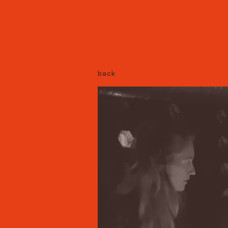
About
Bar
Programm
back