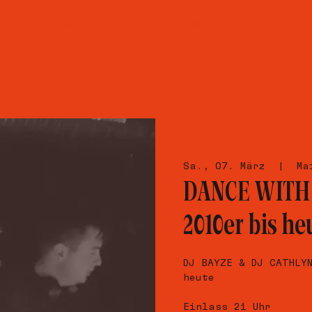
Tisch reservieren
Shop
Mehr
Sa., 07. März
  |  
Ma
DANCE WITH 
2010er bis he
DJ BAYZE & DJ CATHLY
heute
Einlass 21 Uhr