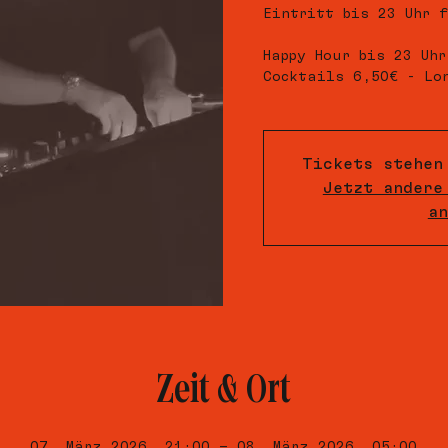
Eintritt bis 23 Uhr f
Happy Hour bis 23 Uhr
Cocktails 6,50€ - Lo
Tickets stehen
Jetzt andere
an
Zeit & Ort
07. März 2026, 21:00 – 08. März 2026, 05:00