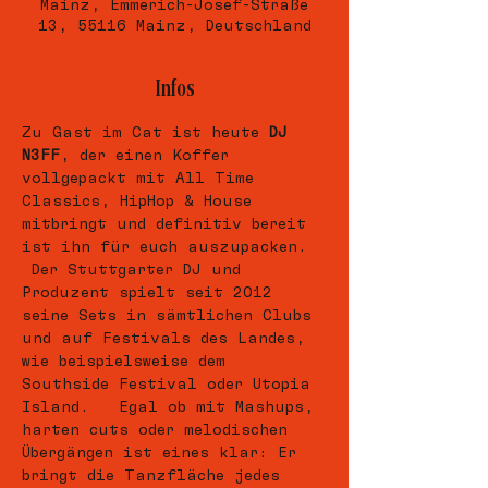
Mainz, Emmerich-Josef-Straße
13, 55116 Mainz, Deutschland
Infos
Zu Gast im Cat ist heute 
DJ 
N3FF
, der einen Koffer 
vollgepackt mit All Time 
Classics, HipHop & House 
mitbringt und definitiv bereit 
ist ihn für euch auszupacken. 
 Der Stuttgarter DJ und 
Produzent spielt seit 2012 
seine Sets in sämtlichen Clubs 
und auf Festivals des Landes, 
wie beispielsweise dem 
Southside Festival oder Utopia 
Island.   Egal ob mit Mashups, 
harten cuts oder melodischen 
Übergängen ist eines klar: Er 
bringt die Tanzfläche jedes 