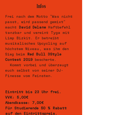
Infos
Frei nach dem Motto "Was nicht 
passt, wird passend gemixt" 
macht 
David Delane
 Haftbefehl 
tanzbar und vereint Tyga mit 
Limp Bizkit. Er betreibt 
musikalisches Upcycling auf 
höchstem Niveau, was ihm den 
Sieg beim 
Red Bull 3Style 
Contest 2019
 bescherte. 
  Kommt vorbei und überzeugt 
euch selbst von seiner DJ-
Finesse vom Feinsten.
Eintritt bis 23 Uhr frei.
VVK: 5,00€
Abendkasse: 7,00€
Für Studierende 50 % Rabatt 
auf den Eintrittspreis.