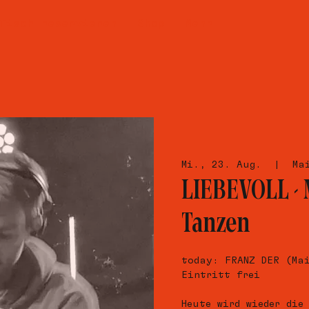
Tisch reservieren
Shop
Mehr
Mi., 23. Aug.
  |  
Ma
LIEBEVOLL -
Tanzen
today: FRANZ DER (Ma
Eintritt frei
Heute wird wieder die