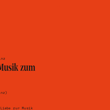
inz
 Musik zum
inz)
 Liebe zur Musik