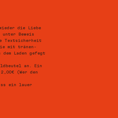
wieder die Liebe 
s unter Beweis 
e Textsicherheit 
ie mit tränen- 
s dem Laden gefegt 
eldbeutel an. Ein 
 2,00€ (Wer den 
ass ein lauer 