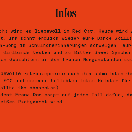
Infos
chs wird es 
liebevoll
 im Red Cat. Heute wird 
rt. Ihr könnt endlich wieder eure Dance Skill
on-Song in Schulhoferinnerungen schwelgen, eur
d Girlbands testen und zu Bitter Sweet Symphon
ten Gesichtern in den frühen Morgenstunden au
ebevolle
 Getränkepreise auch den schmalsten G
2,50€ und unseren beliebten Lukas Meister für
sollte ihn abchecken).   
ident 
Franz Der 
sorgt auf jeden Fall dafür, d
heißen Partynacht wird.   