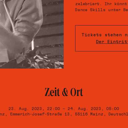
zelebriert. Ihr könnt
Dance Skills unter Be
Tickets stehen n
Der Eintrit
Zeit & Ort
23. Aug. 2023, 22:00 – 24. Aug. 2023, 05:00
nz, Emmerich-Josef-Straße 13, 55116 Mainz, Deutsch