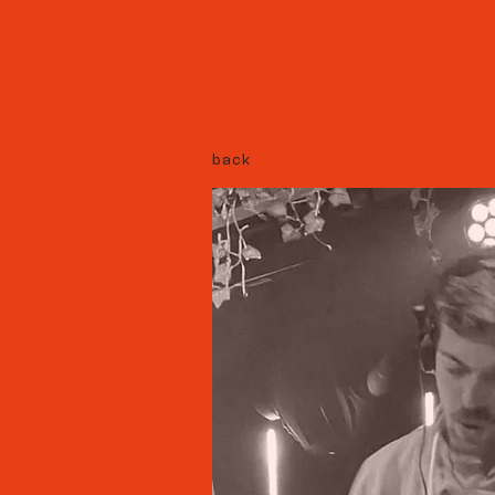
About
Bar
Programm
back