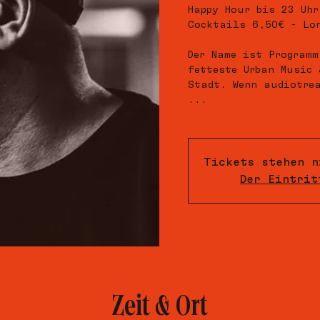
Happy Hour bis 23 Uhr
Cocktails 6,50€ - Lo
Der Name ist Programm
fetteste Urban Music 
Stadt. Wenn audiotrea
...
Tickets stehen n
Der Eintrit
Zeit & Ort