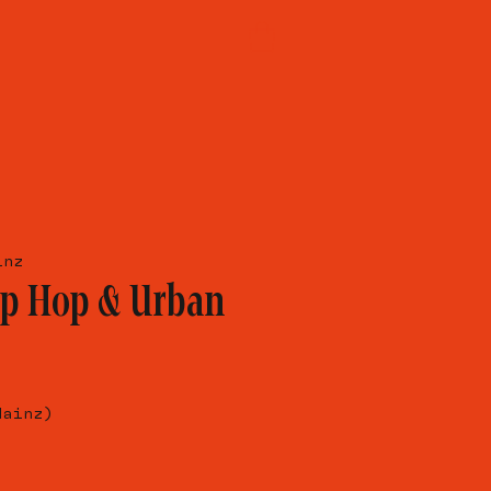
inz
ip Hop & Urban
Mainz)