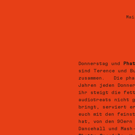
Mai
Donnerstag und 
Pha
sind Terence und B
zusammen.   Die pha
Jahren jeden Donne
ihr steigt die fet
audiotreats nicht 
bringt, serviert e
euch mit den feins
hat, von den 90ern
Dancehall und Mash