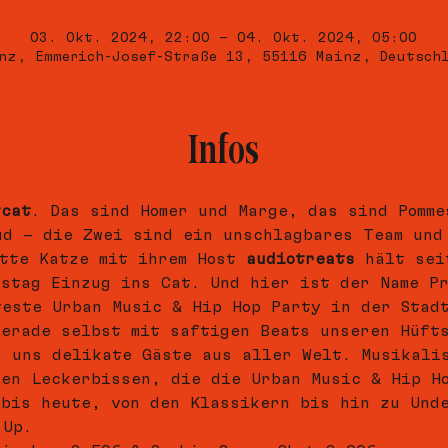
03. Okt. 2024, 22:00 – 04. Okt. 2024, 05:00
nz, Emmerich-Josef-Straße 13, 55116 Mainz, Deutsch
Infos
tcat
. Das sind Homer und Marge, das sind Pomme
ud – die Zwei sind ein unschlagbares Team und
tte Katze mit ihrem Host 
audiotreats
 hält sei
rstag Einzug ins Cat. Und hier ist der Name Pr
teste Urban Music & Hip Hop Party in der Stad
gerade selbst mit saftigen Beats unseren Hüft
r uns delikate Gäste aus aller Welt. Musikali
ten Leckerbissen, die die Urban Music & Hip H
 bis heute, von den Klassikern bis hin zu Und
-Up.