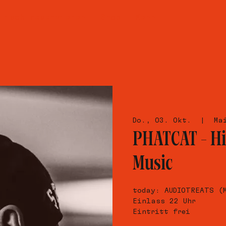
Tisch reservieren
Shop
Mehr
Do., 03. Okt.
  |  
Ma
PHATCAT – H
Music
today: AUDIOTREATS (
Einlass 22 Uhr
Eintritt frei