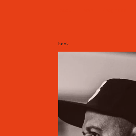
About
Bar
Programm
back