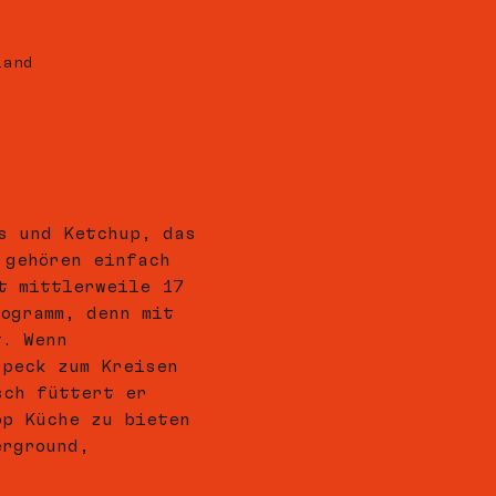
land
s und Ketchup, das 
 gehören einfach 
t mittlerweile 17 
ogramm, denn mit 
t. Wenn 
speck zum Kreisen 
sch füttert er 
op Küche zu bieten 
erground, 