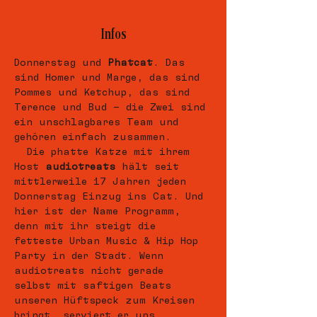
Infos
Donnerstag und 
Phatcat
. Das 
sind Homer und Marge, das sind 
Pommes und Ketchup, das sind 
Terence und Bud – die Zwei sind 
ein unschlagbares Team und 
gehören einfach zusammen. 
  Die phatte Katze mit ihrem 
Host 
audiotreats
 hält seit 
mittlerweile 17 Jahren jeden 
Donnerstag Einzug ins Cat. Und 
hier ist der Name Programm, 
denn mit ihr steigt die 
fetteste Urban Music & Hip Hop 
Party in der Stadt. Wenn 
audiotreats nicht gerade 
selbst mit saftigen Beats 
unseren Hüftspeck zum Kreisen 
bringt, serviert er uns 