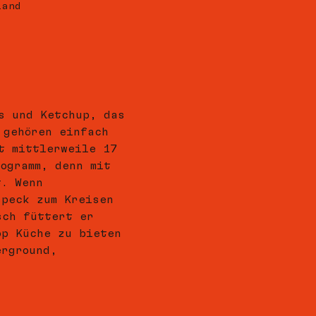
land
s und Ketchup, das 
 gehören einfach 
t mittlerweile 17 
ogramm, denn mit 
t. Wenn 
speck zum Kreisen 
sch füttert er 
op Küche zu bieten 
erground, 