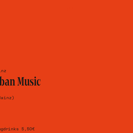
inz
ban Music
Mainz)
ngdrinks 5,50€