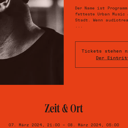
Der Name ist Programm
fetteste Urban Music 
Stadt. Wenn audiotrea
...
Tickets stehen n
Der Eintrit
Zeit & Ort
07. März 2024, 21:00 – 08. März 2024, 05:00