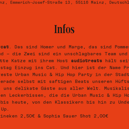
nz, Emmerich-Josef-Straße 13, 55116 Mainz, Deutsch
Infos
tcat
. Das sind Homer und Marge, das sind Pomme
ud – die Zwei sind ein unschlagbares Team und
tte Katze mit ihrem Host 
audiotreats
 hält sei
rstag Einzug ins Cat. Und hier ist der Name Pr
teste Urban Music & Hip Hop Party in der Stad
gerade selbst mit saftigen Beats unseren Hüft
r uns delikate Gäste aus aller Welt. Musikali
ten Leckerbissen, die die Urban Music & Hip H
 bis heute, von den Klassikern bis hin zu Und
-Up.   
eineken 2,50€ & Sophia Sauer Shot 2,00€  