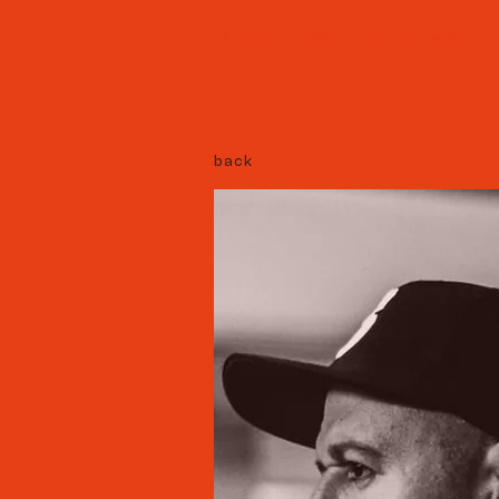
About
Bar
Programm
back