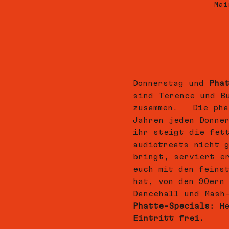
Mai
Donnerstag und 
Pha
sind Terence und B
zusammen.   Die pha
Jahren jeden Donne
ihr steigt die fet
audiotreats nicht 
bringt, serviert e
euch mit den feins
hat, von den 90ern
Dancehall und Mash
Phatte-Specials:
 H
Eintritt frei.