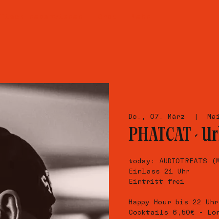
Tisch reservieren
Shop
Mehr
Do., 07. März
  |  
Ma
PHATCAT - Ur
today: AUDIOTREATS (
Einlass 21 Uhr
Eintritt frei
Happy Hour bis 22 Uhr
Cocktails 6,50€ - Lo