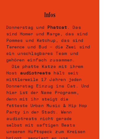
Infos
Donnerstag und 
Phatcat
. Das 
sind Homer und Marge, das sind 
Pommes und Ketchup, das sind 
Terence und Bud – die Zwei sind 
ein unschlagbares Team und 
gehören einfach zusammen. 
  Die phatte Katze mit ihrem 
Host 
audiotreats
 hält seit 
mittlerweile 17 Jahren jeden 
Donnerstag Einzug ins Cat. Und 
hier ist der Name Programm, 
denn mit ihr steigt die 
fetteste Urban Music & Hip Hop 
Party in der Stadt. Wenn 
audiotreats nicht gerade 
selbst mit saftigen Beats 
unseren Hüftspeck zum Kreisen 
bringt, serviert er uns 