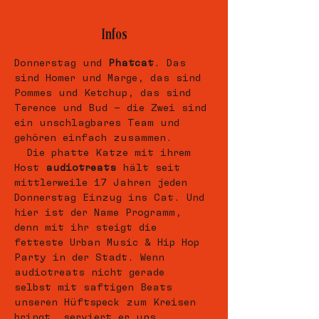
Infos
Donnerstag und 
Phatcat
. Das 
sind Homer und Marge, das sind 
Pommes und Ketchup, das sind 
Terence und Bud – die Zwei sind 
ein unschlagbares Team und 
gehören einfach zusammen. 
  Die phatte Katze mit ihrem 
Host 
audiotreats
 hält seit 
mittlerweile 17 Jahren jeden 
Donnerstag Einzug ins Cat. Und 
hier ist der Name Programm, 
denn mit ihr steigt die 
fetteste Urban Music & Hip Hop 
Party in der Stadt. Wenn 
audiotreats nicht gerade 
selbst mit saftigen Beats 
unseren Hüftspeck zum Kreisen 
bringt, serviert er uns 