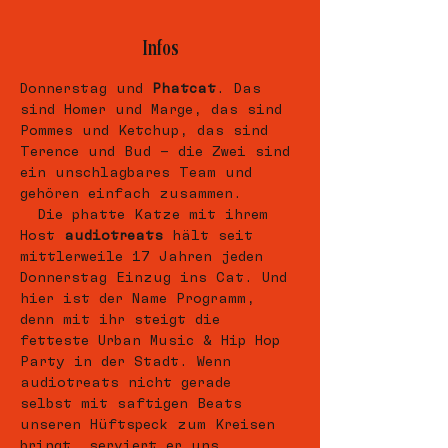
Infos
Donnerstag und 
Phatcat
. Das 
sind Homer und Marge, das sind 
Pommes und Ketchup, das sind 
Terence und Bud – die Zwei sind 
ein unschlagbares Team und 
gehören einfach zusammen. 
  Die phatte Katze mit ihrem 
Host 
audiotreats
 hält seit 
mittlerweile 17 Jahren jeden 
Donnerstag Einzug ins Cat. Und 
hier ist der Name Programm, 
denn mit ihr steigt die 
fetteste Urban Music & Hip Hop 
Party in der Stadt. Wenn 
audiotreats nicht gerade 
selbst mit saftigen Beats 
unseren Hüftspeck zum Kreisen 
bringt, serviert er uns 