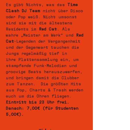
Es gibt Nichts, was das 
Time 
Clash DJ Team
 nicht über Disco 
oder Pop weiß. Nicht umsonst 
sind sie mit die ältestens 
Residents im 
Red Cat
. Als 
wahre „Meister am Werk“ und 
Red 
Cat
-Legenden der Vergangenheit 
und der Gegenwart tauchen die 
Jungs regelmäßig tief in 
ihre Plattensammlung ein, um 
stampfende Funk-Melodien und 
groovige Beats herauszuwerfen, 
und bringen damit die Clubber 
zum Tanzen.  Die größten Hits 
aus Pop, Charts & Trash werden 
euch um die Ohren fliegen.
Eintritt bis 23 Uhr frei.
Danach: 7,00€ (für Studenten 
5,00€).