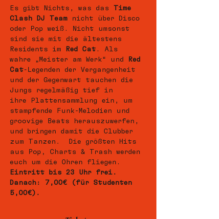
Es gibt Nichts, was das 
Time 
Clash DJ Team
 nicht über Disco 
oder Pop weiß. Nicht umsonst 
sind sie mit die ältestens 
Residents im 
Red Cat
. Als 
wahre „Meister am Werk“ und 
Red 
Cat
-Legenden der Vergangenheit 
und der Gegenwart tauchen die 
Jungs regelmäßig tief in 
ihre Plattensammlung ein, um 
stampfende Funk-Melodien und 
groovige Beats herauszuwerfen, 
und bringen damit die Clubber 
zum Tanzen.  Die größten Hits 
aus Pop, Charts & Trash werden 
euch um die Ohren fliegen.
Eintritt bis 23 Uhr frei.
Danach: 7,00€ (für Studenten 
5,00€).