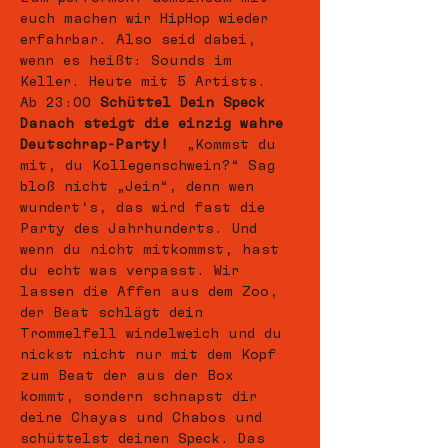
euch machen wir HipHop wieder 
erfahrbar. Also seid dabei, 
wenn es heißt: Sounds im 
Keller. Heute mit 5 Artists.
Ab 23:00 
Schüttel Dein Speck
Danach steigt die einzig wahre 
Deutschrap-Party!
  „Kommst du 
mit, du Kollegenschwein?“ Sag 
bloß nicht „Jein“, denn wen 
wundert‘s, das wird fast die 
Party des Jahrhunderts. Und 
wenn du nicht mitkommst, hast 
du echt was verpasst. Wir 
lassen die Affen aus dem Zoo, 
der Beat schlägt dein 
Trommelfell windelweich und du 
nickst nicht nur mit dem Kopf 
zum Beat der aus der Box 
kommt, sondern schnapst dir 
deine Chayas und Chabos und 
schüttelst deinen Speck. Das 