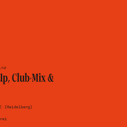
inz
p, Club-Mix &
E (Heidelberg)
rei