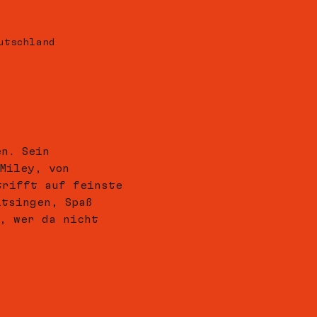
utschland
en. Sein 
Miley, von 
trifft auf feinste 
itsingen, Spaß 
, wer da nicht 