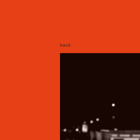
About
Bar
Programm
back