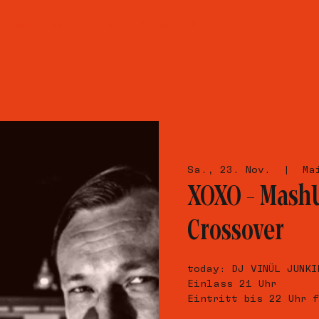
Tisch reservieren
Shop
Mehr
Sa., 23. Nov.
  |  
Ma
XOXO – MashU
Crossover
today: DJ VINÜL JUNKI
Einlass 21 Uhr
Eintritt bis 22 Uhr f