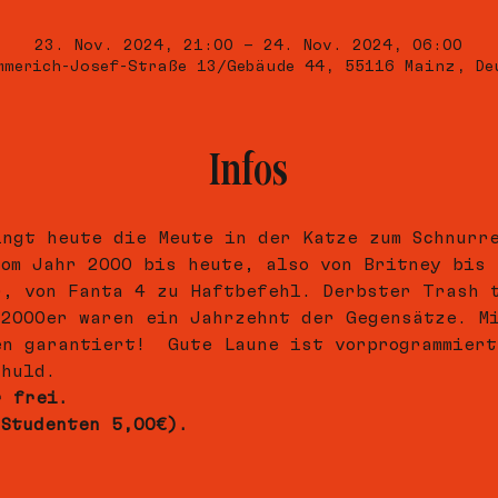
23. Nov. 2024, 21:00 – 24. Nov. 2024, 06:00
mmerich-Josef-Straße 13/Gebäude 44, 55116 Mainz, De
Infos
ingt heute die Meute in der Katze zum Schnurr
vom Jahr 2000 bis heute, also von Britney bis 
r, von Fanta 4 zu Haftbefehl. Derbster Trash 
 2000er waren ein Jahrzehnt der Gegensätze. M
en garantiert!  Gute Laune ist vorprogrammiert
chuld.
r frei.
 Studenten 5,00€).